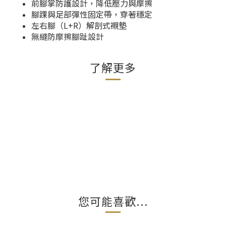
前腳掌防護設計，降低壓力與摩擦
腳踝與足部彈性固定帶，穿著穩定
左右腳（L+R）解剖式襯墊
無縫防摩擦腳趾設計
了解更多
您可能喜歡...