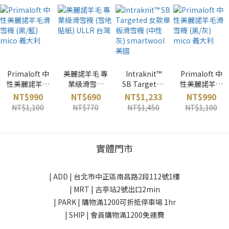
Primaloft 中
美麗諾羊毛 專
Intraknit™
Primaloft 中
性美麗諾羊毛
業級滑雪襪
SB Targeted
性美麗諾羊毛
滑雪襪 (黑/藍)
(雪地貼紙)
女款單板滑雪
滑雪襪 (黑/灰)
NT$990
NT$690
NT$1,233
NT$990
mico 義大利
ULLR 台灣
襪 (中性灰)
mico 義大利
NT$1,100
NT$770
NT$1,450
NT$1,100
smartwool
美國
實體門市
| ADD |
台北市中正區南昌路2段112號1樓
| MRT | 古亭站2號出口2min
| PARK |
購物滿1200可折抵停車場 1hr
| SHIP | 會員購物滿1200免運費