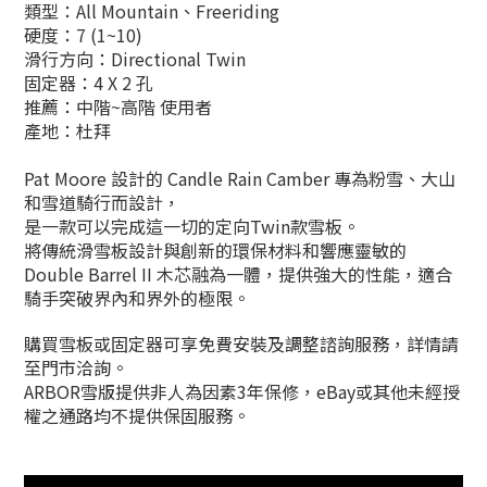
類型：All Mountain、Freeriding
硬度：7 (1~10)
滑行方向：Directional Twin
固定器：4 X 2 孔
推薦：中階~高階 使用者
產地：杜拜
Pat Moore 設計的 Candle Rain Camber 專為粉雪、大山
和雪道騎行而設計，
是一款可以完成這一切的定向Twin款雪板。
將傳統滑雪板設計與創新的環保材料和響應靈敏的
Double Barrel II 木芯融為一體，提供強大的性能，適合
騎手突破界內和界外的極限。
購買雪板或固定器可享免費安裝及調整諮詢服務，詳情請
至門市洽詢。
ARBOR雪版提供非人為因素3年保修，eBay或其他未經授
權之通路均不提供保固服務。