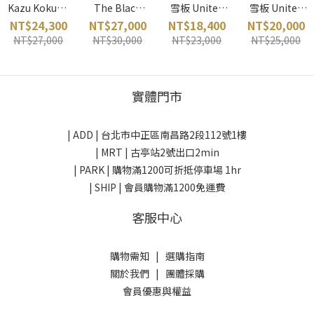
Kazu Kokubo
The Black
雪板 United
雪板 United
Pro 2027 滑雪
Snowboard
Shapes 美國
Shapes 美國
NT$24,300
NT$27,000
NT$18,400
NT$20,000
板 CAPiTA 美
of Death
NT$27,000
NT$30,000
NT$23,000
NT$25,000
國
2027 滑雪板
CAPiTA 美國
實體門市
| ADD |
台北市中正區南昌路2段112號1樓
| MRT | 古亭站2號出口2min
| PARK |
購物滿1200可折抵停車場 1hr
| SHIP | 會員購物滿1200免運費
客服中心
購物需知
|
選購指南
關於我們
|
團體採購
會員優惠與權益