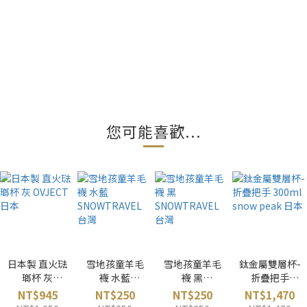
您可能喜歡...
日本製 直火琺
雪地孩童羊毛
雪地孩童羊毛
鈦金屬雙層杯-
瑯杯 灰
襪 水藍
襪 黑
折疊把手
OVJECT 日本
SNOWTRAVE
SNOWTRAVE
300ml snow
NT$945
NT$250
NT$250
NT$1,470
L 台灣
L 台灣
peak 日本