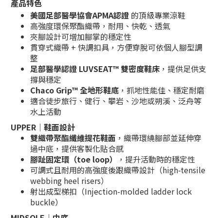
產品特色
美國足部醫學協會APMA認證
的頂級專業涼鞋
高強度環保聚酯織帶，耐用、快乾、透氣
夾腳設計可增加腳掌的穩定性
貫穿式織帶 + 快調扣具，方便穿脫可依個人腳型調
整
足部醫學認證 LUVSEAT™ 雙密度鞋床
，提供足供支
撐與穩定
Chaco Grip™ 全地形鞋底
，抓地性能佳、穩定耐磨
適合徒步旅行、健行、攀岩、沙地或朔溪、泛舟等
水上活動
UPPER｜鞋面設計
雙織帶聚酯纖維提花鞋面
，織帶環繞腳部並延伸穿
過中底，提供客製化貼合感
腳趾固定環（toe loop）
，提升活動時的穩定性
可調式且耐用的高強度後跟織帶設計（high-tensile
webbing heel risers）
射出成型梯扣（Injection-molded ladder lock
buckle）
MIDSOLE｜中底