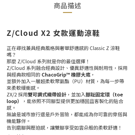
商品描述
Z/Cloud X2 女款運動涼鞋
正在尋找兼具經典風格與奢華舒適感的 Classic Z 涼鞋
嗎？
那麼 Z/Cloud 系列就是你的最佳選擇！
Z/Cloud 系列融合經典設計、優異舒適性與耐用性，採用
與經典款相同的
ChacoGrip™ 橡膠大底
，
並額外加入一層超柔軟聚氨酯（PU）材質，為每一步帶
來柔軟緩衝感。
ZX/2 採用
雙可調式織帶設計
，並加入
腳趾固定環（toe
loop）
，能依照不同腳型提供更加穩固且客製化的貼合
感。
無論是城市旅行還是戶外冒險，都能成為你可靠的穿搭與
機能夥伴。
告別磨腳與壓迫感，讓雙腳享受如雲朵般的柔軟舒適！