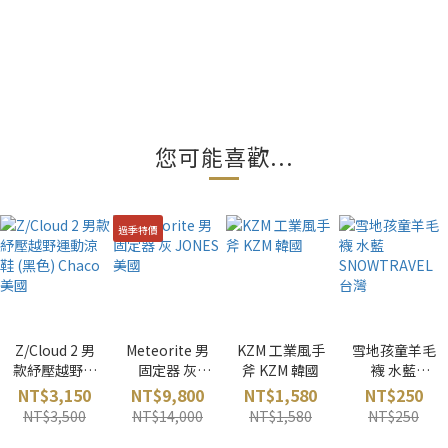
您可能喜歡...
過季特價
Z/Cloud 2 男
Meteorite 男
KZM 工業風手
雪地孩童羊毛
款紓壓越野運
固定器 灰
斧 KZM 韓國
襪 水藍
動涼鞋 (黑色)
JONES 美國
SNOWTRAVE
NT$3,150
NT$9,800
NT$1,580
NT$250
Chaco 美國
L 台灣
NT$3,500
NT$14,000
NT$1,580
NT$250