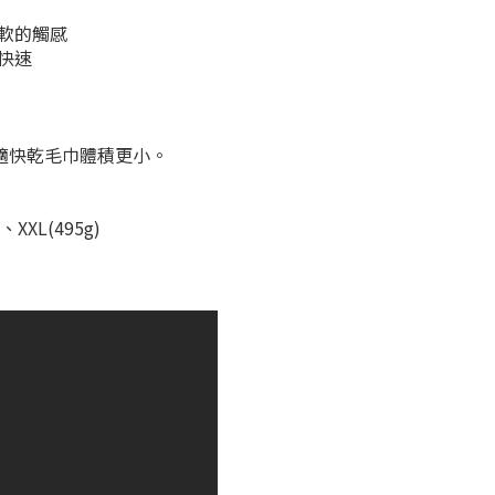
軟的觸感
快速
適快乾毛巾體積更小。
XXL(495g)​