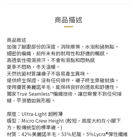
商品描述
商品敘述
加強了腳跟部份的深度，消除摩擦、水泡和過熱點。
細密的編織，前所未有的耐用性和舒適的觸感。
高透氣性吸濕排汗，不會有濕黏和悶熱感
夏季不悶熱，冬天溫暖。
天然抗菌材質讓襪子不容易產生異味。
提供終生保證，沒有任何條件，襪子終生穿破就換。
使用優質美麗諾羊毛，能保持良好的透氣和舒適性。
獨家True Seamless™編織技術，讓您察覺不到任何接
縫，平滑猶如無形般。
厚度：Ultra-Light 超輕薄
版型：Micro Crew Height (較短，高度大約在小腿下
方，較傳統型的標準襪。)
材質：42％美麗諾羊毛，53％尼龍，5％Lycra®彈性纖維