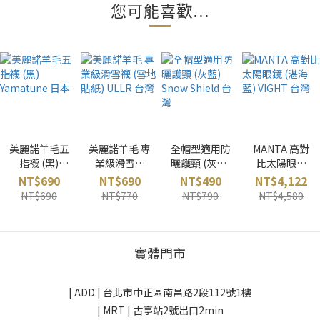
您可能喜歡...
美麗諾羊毛五
美麗諾羊毛 專
全帽型適用防
MANTA 高對
指襪 (黑)
業級滑雪襪
曬護頸 (灰藍)
比太陽眼鏡
Yamatune 日
(雪地貼紙)
Snow Shield
(湛海藍)
NT$690
NT$690
NT$490
NT$4,122
本
ULLR 台灣
台灣
VIGHT 台灣
NT$690
NT$770
NT$790
NT$4,580
實體門市
| ADD |
台北市中正區南昌路2段112號1樓
| MRT | 古亭站2號出口2min