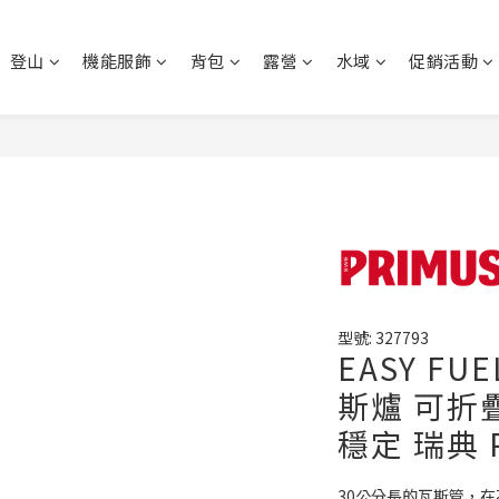
登山
機能服飾
背包
露營
水域
促銷活動
型號: 327793
EASY FU
斯爐 可折
穩定 瑞典 
30公分長的瓦斯管，