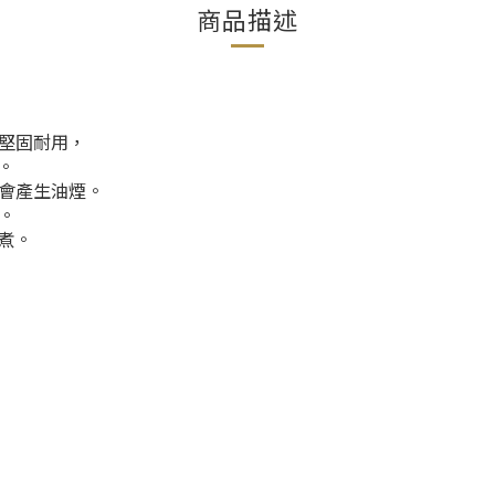
商品描述
為堅固耐用，
。
不會產生油煙。
用。
煮。