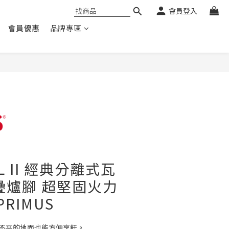
會員登入
會員優惠
品牌專區
EL II 經典分離式瓦
疊爐腳 超堅固火力
PRIMUS
在不平的地面也能方便烹飪。