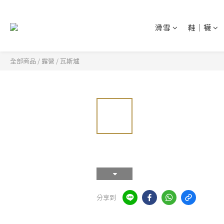
滑雪
鞋│襪
全部商品
/
露營
/
瓦斯爐
分享到