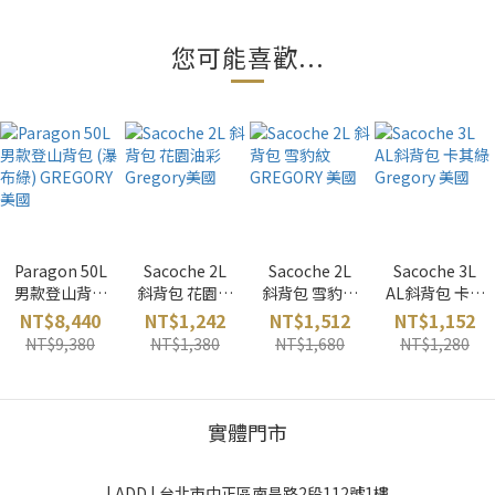
您可能喜歡...
Paragon 50L
Sacoche 2L
Sacoche 2L
Sacoche 3L
男款登山背包
斜背包 花園油
斜背包 雪豹紋
AL斜背包 卡其
(瀑布綠)
彩 Gregory美
GREGORY 美
綠 Gregory 美
NT$8,440
NT$1,242
NT$1,512
NT$1,152
GREGORY 美
國
國
國
NT$9,380
NT$1,380
NT$1,680
NT$1,280
國
實體門市
| ADD |
台北市中正區南昌路2段112號1樓