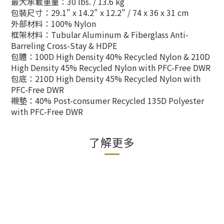
最大承載重量：30 lbs. / 13.6 kg
包裝尺寸：29.1" x 14.2" x 12.2" / 74 x 36 x 31 cm
外部材料：100% Nylon
框架材料：Tubular Aluminum & Fiberglass Anti-
Barreling Cross-Stay & HDPE
包體：100D High Density 40% Recycled Nylon & 210D
High Density 45% Recycled Nylon with PFC-Free DWR
包底：210D High Density 45% Recycled Nylon with
PFC-Free DWR
襯墊：40% Post-consumer Recycled 135D Polyester
with PFC-Free DWR
了解更多