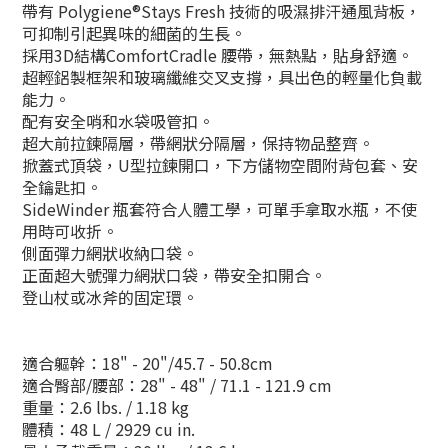
帶有 Polygiene®Stays Fresh 技術的吸濕排汗通風背板，
可抑制引起異味的細菌的生長。
採用3D結構ComfortCradle 腰帶，無熱點，貼身舒適。
超輕鋁製框架和玻璃纖維交叉支撐，具出色的輕量化負載
能力。
配有安全哨和水袋吸管扣。
超大前拉鍊隔層，帶網狀分隔層，保持物品整齊。
掀蓋式頂袋，U型拉鍊開口，下方儲物空間附背包套、安
全鑰匙扣。
SideWinder 瓶套符合人體工學，可單手拿取水瓶，不使
用時可收折。
側面彈力網狀收納口袋。
正面超大號彈力網狀口袋，帶安全扣開合。
登山杖或冰斧的固定環。
適合軀幹：18" - 20"/45.7 - 50.8cm
適合臀部/腰部：28" - 48" / 71.1 - 121.9 cm
重量：2.6 lbs. / 1.18 kg
體積：48 L / 2929 cu in.