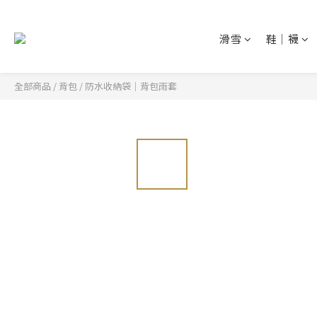
滑雪
鞋│襪
全部商品
/
背包
/
防水收納袋│背包雨套