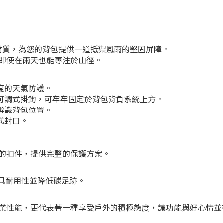
top）材質，為您的背包提供一道抵禦風雨的堅固屏障。
即使在雨天也能專注於山徑。
度的天氣防護。
可調式掛鉤，可牢牢固定於背包背負系統上方。
辨識背包位置。
式封口。
的扣件，提供完整的保護方案。
，兼具耐用性並降低碳足跡。
業性能，更代表著一種享受戶外的積極態度，讓功能與好心情並