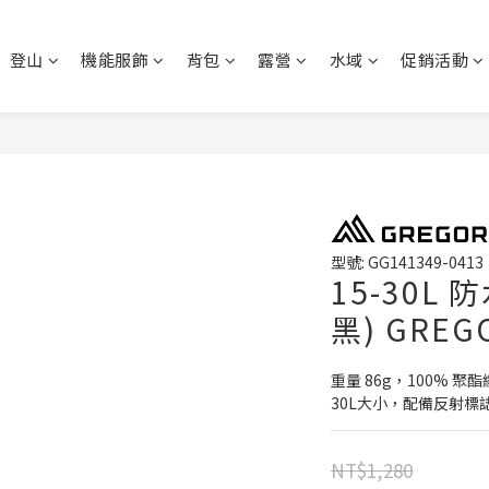
登山
機能服飾
背包
露營
水域
促銷活動
型號: GG141349-0413
15-30L
黑) GREG
重量 86g，100% 聚
30L大小，配備反射標
NT$1,280