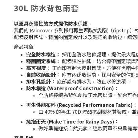
30L 防水背包雨套
以更具永續性的方式提供防水保護。
我們的 Raincover 系列採用再生聚酯抗刮裂（rips
配備反射標誌、穩固的固定設計以及輕巧的收納包，讓您
產品特色
完全防水構造：
採用全防水貼條處理，提供最大程
穩固固定系統：
配備彈性抽繩，結合臀帶固定環與
高可視度：
正面印有超大反射標誌，方便在黑暗中
自體收納設計：
附有內建收納袋，採用安全的信封
排水孔設計：
底部設有排水孔，防止水份淤積。
防水構造 (Waterproof Construction)：
全貼條接縫為背包創造了水密屏障，配合可靠
再生性能布料 (Recycled Performance Fabric)：
由 40% 的再生 70D 聚酯抗刮裂材質製成
擁抱雨天 (Make Time for Rainy Days)：
做好準備迎接自然元素。這款雨罩不只具備專