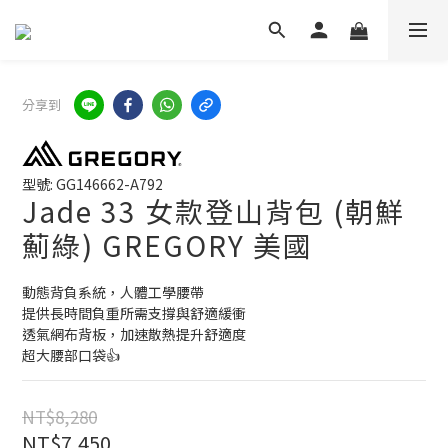
分享到
型號: GG146662-A792
Jade 33 女款登山背包 (朝鮮
薊綠) GREGORY 美國
動態背負系統，人體工學腰帶
提供長時間負重所需支撐與舒適緩衝
透氣網布背板，加速散熱提升舒適度
超大腰部口袋👍
NT$8,280
NT$7,450