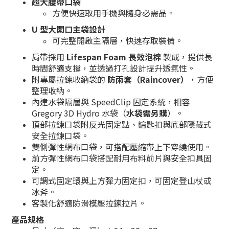
超大腰帶口袋
方便快速取用手機與隨身必需品。
U 型大開口主袋設計
可完整開啟主隔層，快速存取裝備。
肩帶採用
Lifespan Foam 長效泡棉
製成，提供長
時間舒適支撐，並透過打孔設計提升透氣性。
附專屬拉鍊收納袋的
防雨套（Raincover）
，方便
整理收納。
內建水袋隔層與 SpeedClip 固定系統，相容
Gregory 3D Hydro 水袋（
水袋需另購
）。
頂部拉鍊口袋附反光固定點、鑰匙扣與底部隱藏式
安全拉鍊口袋。
雙側彈性網布口袋，可搭配壓縮帶上下穿繞使用。
前方彈性網布口袋搭配耐用布料前片與安全扣具固
定。
可調式固定環與上方彈力固定扣，可固定登山杖或
冰斧。
客製化舒適防滑模壓拉鍊拉片。
產品規格