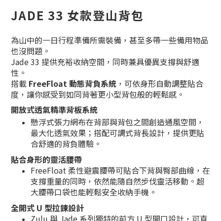
JADE 33 女款登山背包
為山中的一日行程準備所需裝備，甚至多帶一些備用物品
也沒問題。
Jade 33 提供充裕收納空間，同時兼具優異支撐與舒適
性。
搭載
FreeFloat 動態背負系統
，可依身形自動調整貼合
度，讓你感受到如同背著更小型背包般的輕鬆感。
開放式透氣精準背板系統
懸浮式張力網布在背部與背包之間創造通風空間，
最大化透氣效果；搭配可調式背長設計，提供更貼
合舒適的背負體驗。
貼合身形的靈活腰帶
FreeFloat 柔性避震腰帶可貼合下背與臀部曲線，在
支撐重量的同時，依然能隨自然步伐靈活移動。超
大腰帶口袋也能輕鬆安全收納手機。
全開式 U 型拉鍊設計
Zulu 與 Jade 系列獨特的前方 U 型開口設計，可直