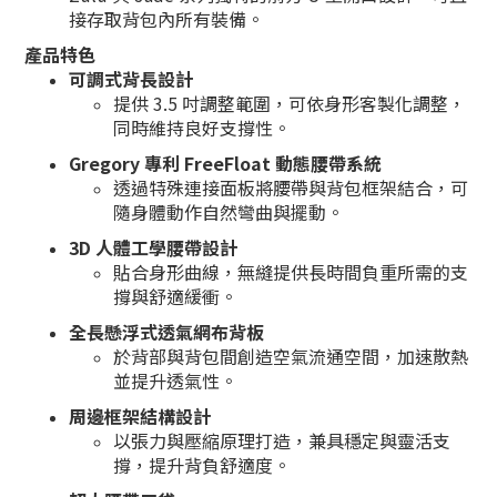
接存取背包內所有裝備。
產品特色
可調式背長設計
提供 3.5 吋調整範圍，可依身形客製化調整，
同時維持良好支撐性。
Gregory 專利 FreeFloat 動態腰帶系統
透過特殊連接面板將腰帶與背包框架結合，可
隨身體動作自然彎曲與擺動。
3D 人體工學腰帶設計
貼合身形曲線，無縫提供長時間負重所需的支
撐與舒適緩衝。
全長懸浮式透氣網布背板
於背部與背包間創造空氣流通空間，加速散熱
並提升透氣性。
周邊框架結構設計
以張力與壓縮原理打造，兼具穩定與靈活支
撐，提升背負舒適度。