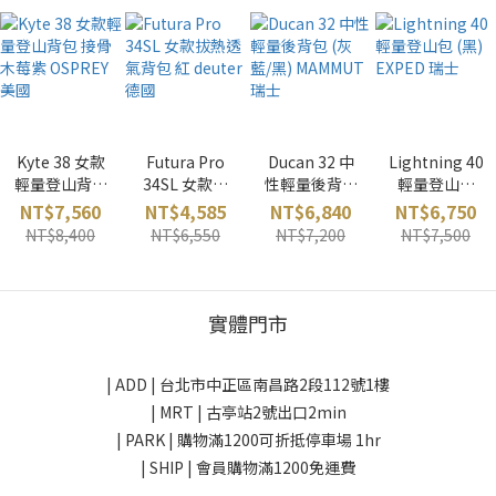
Kyte 38 女款
Futura Pro
Ducan 32 中
Lightning 40
輕量登山背包
34SL 女款拔
性輕量後背包
輕量登山包
接骨木莓紫
熱透氣背包 紅
(灰藍/黑)
(黑) EXPED 瑞
NT$7,560
NT$4,585
NT$6,840
NT$6,750
OSPREY 美國
deuter 德國
MAMMUT 瑞
士
NT$8,400
NT$6,550
NT$7,200
NT$7,500
士
實體門市
| ADD |
台北市中正區南昌路2段112號1樓
| MRT | 古亭站2號出口2min
| PARK |
購物滿1200可折抵停車場 1hr
| SHIP | 會員購物滿1200免運費