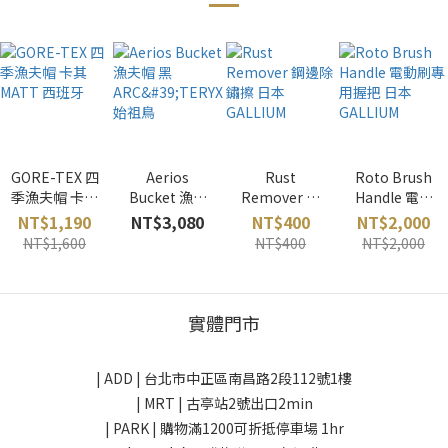
GORE-TEX 四
Aerios
Rust
Roto Brush
季漁夫帽 卡其
Bucket 漁夫
Remover 鋼
Handle 電動
MATT 西班牙
帽 黑
邊除鏽擦 日本
刷專用握把 日
NT$1,190
NT$3,080
NT$400
NT$2,000
ARC'TERYX
GALLIUM
本 GALLIUM
NT$1,600
NT$400
NT$2,000
始祖鳥
實體門市
| ADD |
台北市中正區南昌路2段112號1樓
| MRT | 古亭站2號出口2min
| PARK |
購物滿1200可折抵停車場 1hr