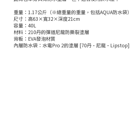
重量：1.17公斤（※總重量的重量，包括AQUA防水袋）
尺寸：高63×寬32×深度21cm
容量：40L
材料：210丹的彈道尼龍防撕裂塗層
背板：EVA發泡材質
內層防水袋：水電Pro 2的塗層 [70丹·尼龍·Lipstop]