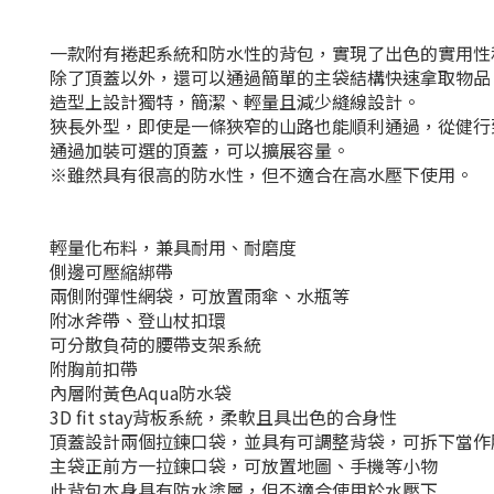
一款附有捲起系統和防水性的背包，實現了出色的實用性
除了頂蓋以外，還可以通過簡單的主袋結構快速拿取物品
造型上設計獨特，簡潔、輕量且減少縫線設計。
狹長外型，即使是一條狹窄的山路也能順利通過，從健行
通過加裝可選的頂蓋，可以擴展容量。
※雖然具有很高的防水性，但不適合在高水壓下使用。
輕量化布料，兼具耐用、耐磨度
側邊可壓縮綁帶
兩側附彈性網袋，可放置雨傘、水瓶等
附冰斧帶、登山杖扣環
可分散負荷的腰帶支架系統
附胸前扣帶
內層附黃色Aqua防水袋
3D fit stay背板系統，柔軟且具出色的合身性
頂蓋設計兩個拉鍊口袋，並具有可調整背袋，可拆下當作
主袋正前方一拉鍊口袋，可放置地圖、手機等小物
此背包本身具有防水塗層，但不適合使用於水壓下