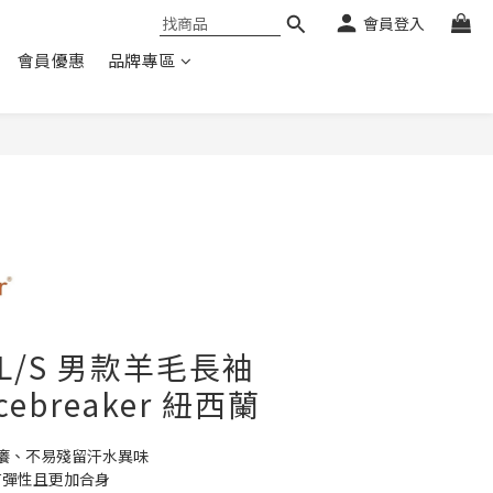
會員登入
會員優惠
品牌專區
0 L/S 男款羊毛長袖
icebreaker 紐西蘭
癢、不易殘留汗水異味
富有彈性且更加合身