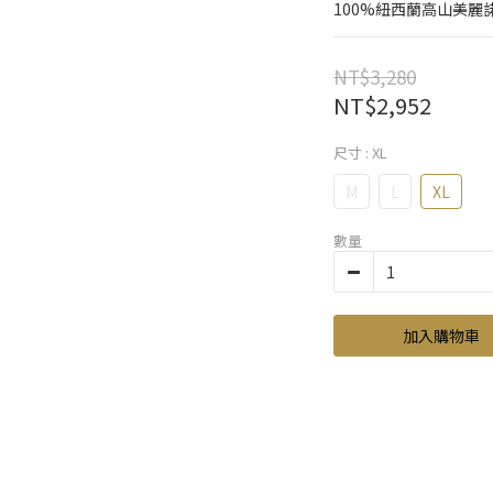
100%紐西蘭高山美麗
NT$3,280
NT$2,952
尺寸
: XL
M
L
XL
數量
加入購物車