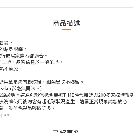
商品描述
感體驗。
的貼身服飾。
旅行或居家穿著都適合。
美麗諾羊毛，品質遠勝於一般羊毛。
熱不適感。
山越野甚至是烤肉野炊後，細菌異味不殘留。
eaker卻毫無異味。)
來源證明。這原創環保概念更被TIME時代雜誌與200多家媒體報
維，多次洗滌使用後均會有起毛球狀況產生，這屬正常現象請您放心。
況會較一般羊毛製品輕微許多。
spun
了解更多