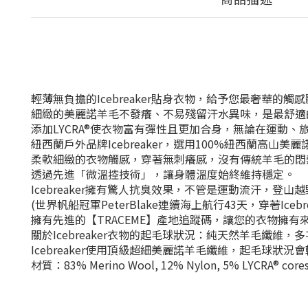
輕薄無負擔的Icebreaker貼身衣物，給予您最奢華的觸
細緻的美麗諾羊毛不發癢、不易殘留汗水異味，是最舒適
添加LYCRA®使衣物富有彈性且更加合身，無論在運動、
紐西蘭戶外品牌Icebreaker，選用100%紐西蘭高山
柔軟細緻的衣物觸感，穿著無刺癢感，沒有傳統羊毛的悶
透過先進「微溫控技術」，讓身體溫度始終維持穩定。
Icebreaker擁有驚人抗臭效果，不管是運動流汗，登
(世界帆船冠軍PeterBlake連續海上航行43天，穿著Icebr
擁有先進的【TRACEME】產地追蹤碼，讓您的衣物擁有
關於Icebreaker衣物的起毛球狀況：純天然羊毛纖
Icebreaker使用頂級超細美麗諾羊毛纖維，起毛球狀
材質：83% Merino Wool, 12% Nylon, 5% LYCRA® core