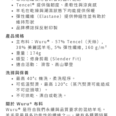
Tencel® 提供強韌度、柔軟性與涼爽感
羊毛在乾燥與潮濕狀態下均能提供保暖
彈性纖維（Elastane）提供伸縮性並有助於
維持形狀
品牌標誌採反射印製
產品規格
主布料：Wuru® - 57% Tencel（天絲）,
38% 美麗諾羊毛, 5% 彈性纖維, 160 g/m²
重量：174g
版型：修身剪裁 (Slender Fit)
適合活動： 滑雪、高山攀登
洗滌與保養
最高 40°c 機洗，柔洗程序。
可低溫熨燙，最高 120°c（蒸汽熨燙可能造成
不可逆損壞）。
不可烘乾、漂白或乾洗。
關於 Wuru® 布料
Wuru® 是符合我們永續與品質要求的混紡羊毛。
羊毛是最具多功能性的纖維之一，擁有多種獨特屬