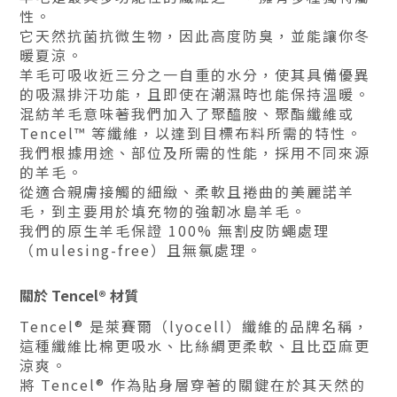
性。
它天然抗菌抗微生物，因此高度防臭，並能讓你冬
暖夏涼。
羊毛可吸收近三分之一自重的水分，使其具備優異
的吸濕排汗功能，且即使在潮濕時也能保持溫暖。
混紡羊毛意味著我們加入了聚醯胺、聚酯纖維或
Tencel™ 等纖維，以達到目標布料所需的特性。
我們根據用途、部位及所需的性能，採用不同來源
的羊毛。
從適合親膚接觸的細緻、柔軟且捲曲的美麗諾羊
毛，到主要用於填充物的強韌冰島羊毛。
我們的原生羊毛保證 100% 無割皮防蠅處理
（mulesing-free）且無氯處理。
關於
Tencel
® 材質
Tencel® 是萊賽爾（lyocell）纖維的品牌名稱，
這種纖維比棉更吸水、比絲綢更柔軟、且比亞麻更
涼爽。
將 Tencel® 作為貼身層穿著的關鍵在於其天然的