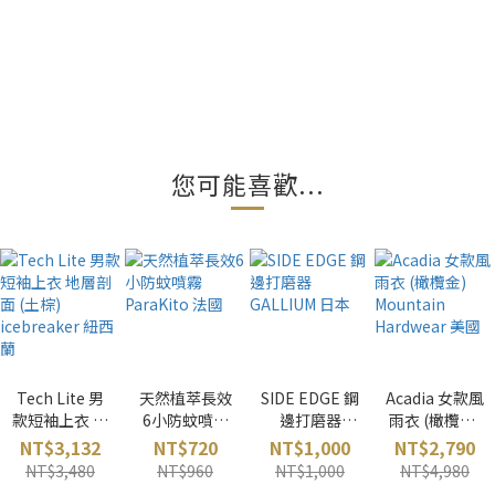
您可能喜歡...
Tech Lite 男
天然植萃長效
SIDE EDGE 鋼
Acadia 女款風
款短袖上衣 地
6小防蚊噴霧
邊打磨器
雨衣 (橄欖金)
層剖面 (土棕)
ParaKito 法國
GALLIUM 日
Mountain
NT$3,132
NT$720
NT$1,000
NT$2,790
icebreaker 紐
本
Hardwear 美
NT$3,480
NT$960
NT$1,000
NT$4,980
西蘭
國