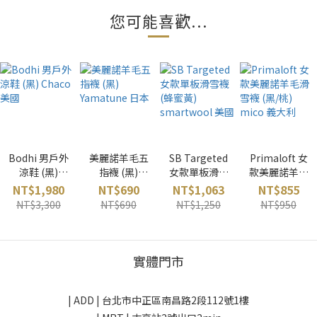
您可能喜歡...
Bodhi 男戶外
美麗諾羊毛五
SB Targeted
Primaloft 女
涼鞋 (黑)
指襪 (黑)
女款單板滑雪
款美麗諾羊毛
Chaco 美國
Yamatune 日
襪 (蜂蜜黃)
滑雪襪 (黑/桃)
NT$1,980
NT$690
NT$1,063
NT$855
本
smartwool
mico 義大利
NT$3,300
NT$690
NT$1,250
NT$950
美國
實體門市
| ADD |
台北市中正區南昌路2段112號1樓