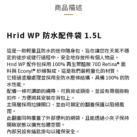
商品描述
Hrid WP 防水配件袋 1.5L
這是一款輕量且防水的迷你隨身包，旨在讓您在天氣不穩
定的徒步或健行過程中，安全地存放所有個人物品。
Hrid WP 配件包採用 100% 再生聚醯胺 70D Retina® 面
料與 Econyl® 紗線製成，這是我們最輕量化的材質。
它經過塗層處理並採用全防水壓條結構，具備 100% 的防
水性能。
配備一條可調節的繩帶，可肩背或頸掛，並設有兩個掛鉤
扣件，方便將其安裝在背包上。
主隔層採用拉鍊開口，並由可鎖定的翻蓋保護以阻絕風
雨。
此翻蓋同時覆蓋了外部便利的網袋，且能透過小夾子保持
開啟狀態以擴充包體空間。
內部另設有鑰匙掛勾以確保安全。