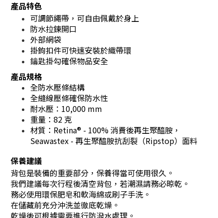
產品特色
可調節繩帶，可自由佩戴於身上
防水拉鍊開口
外部網袋
掛鉤扣件可快速安裝於織帶環
鑰匙掛勾確保物品安全
產品規格
全防水壓條結構
全縫線壓條確保防水性
耐水壓：10,000 mm
重量：82 克
材質：Retina® - 100% 消費後再生聚醯胺，
Seawastex - 再生聚醯胺抗刮裂（Ripstop）面料
保養建議
背包是裝備的重要部分，保養得當可使用很久。
我們建議每次行程後清空背包，若潮濕請務必晾乾。
務必使用環保肥皂和軟海綿或刷子手洗。
在儲藏前充分沖洗並徹底乾燥。
乾燥後可根據需要進行防潑水處理。