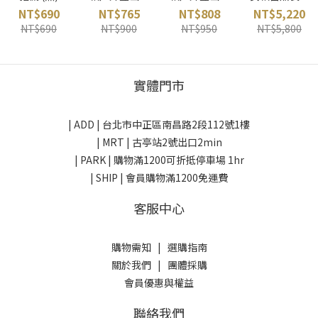
Yamatune 日
(暮光藍)
(海軍藍)
(灰白)
NT$690
NT$765
NT$808
NT$5,220
本
smartwool
smartwool
Marmot 美國
NT$690
NT$900
NT$950
NT$5,800
美國
美國
實體門市
| ADD |
台北市中正區南昌路2段112號1樓
| MRT | 古亭站2號出口2min
| PARK |
購物滿1200可折抵停車場 1hr
| SHIP | 會員購物滿1200免運費
客服中心
購物需知
|
選購指南
關於我們
|
團體採購
會員優惠與權益
聯絡我們