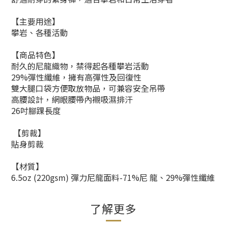
【主要用途】
攀岩、各種活動
【商品特色】
耐久的尼龍織物，禁得起各種攀岩活動
29%彈性纖維，擁有高彈性及回復性
雙大腿口袋方便取放物品，可兼容安全吊帶
高腰設計，網眼腰帶內襯吸濕排汗
26吋腳踝長度
【剪裁】
貼身剪裁
【材質】
6.5oz (220gsm) 彈力尼龍面料-71%尼 龍、29%彈性纖維
了解更多