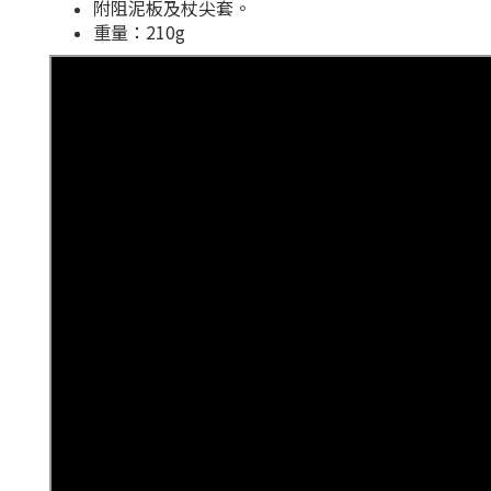
附阻泥板及杖尖套。
重量：210g