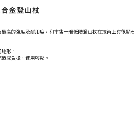
 航太合金登山杖
及最高的強度及耐用度，和市售一般低階登山杖在技術上有很顯
同地形。
腕造成負擔，使用輕鬆。