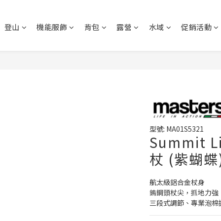
登山
機能服飾
背包
露營
水域
促銷活動
型號: MA01S5321
Summit 
杖 (紫蝴蝶
航太級鋁合金杖身
鎢鋼頭杖尖，抓地力強
三段式調節、專業泡棉