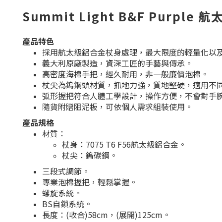
Summit Light B&F Purple
產品特色
採用航太級鋁合金杖身處理，最大限度的輕量化以
義大利原廠製造，資深工匠的手藝與傳承。
高密度海棉手把，經久耐用，非一般廉價泡棉。
杖尖為鎢鋼頭材質，抓地力強，質地堅硬，適用不
弧形握把符合人體工學設計，操作方便，不會對手
隨貨附贈阻泥板，可依個人需求組裝使用。
產品規格
材質：
杖身：7075 T6 F56航太級鋁合金。
杖尖：鎢碳鋼。
三段式調節。
專業泡棉握把，輕鬆掌握。
螺旋系統。
BS自鎖系統。
長度：(收合)58cm，(展開)125cm。