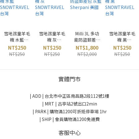
雪地孩童羊毛
雪地孩童羊毛
Milli 3L 多功
雪地孩童羊毛
襪 水藍
襪 灰
能防盜郵差包
襪 黑
SNOWTRAVE
SNOWTRAVE
灰藍
SNOWTRAVE
NT$250
NT$250
NT$1,800
NT$250
L 台灣
L 台灣
Sherpani 美
L 台灣
NT$250
NT$250
NT$2,000
NT$250
國
實體門市
| ADD |
台北市中正區南昌路2段112號1樓
| MRT | 古亭站2號出口2min
| PARK |
購物滿1200可折抵停車場 1hr
| SHIP | 會員購物滿1200免運費
客服中心