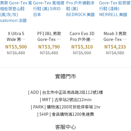
X Ultra 5
PF13BL 男款
Cairn Evo 3D
Moab 3 男款
Wide 男款
Gore-Tex 寬
Pro 戶外運動
Gore-Tex 低
Gore-Tex 寬
楦健行鞋 (黑)
涼鞋 (黑)
筒健行鞋 (淺
NT$5,500
NT$3,790
NT$5,310
NT$4,233
楦低筒登山鞋
SIRIO 日本
BEDROCK 美
綠) MERRELL
NT$6,480
NT$5,480
NT$5,900
NT$4,980
(黑/灰/灰)
國
美國
salomon 法
國
實體門市
| ADD |
台北市中正區南昌路2段112號1樓
| MRT | 古亭站2號出口2min
| PARK |
購物滿1200可折抵停車場 1hr
| SHIP | 會員購物滿1200免運費
客服中心