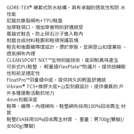
GORE-TEX® 襪套式防水結構，具有卓越的透氣性和防 水
性能
尼龍抗撕裂網布+TPU鞋面
加厚鞋領口，增加穿著時的舒適感受
風箱式鞋舌，防止碎石沙子進入鞋內
耐磨合成材料鞋跟和鞋頭保護區塊
鞋舌和後跟織帶環設計，便於穿脫，並與登山扣環兼容 •
透氣網布內裡
CLEANSPORT NXT™生物抑菌技術，能抑制異味產生
可拆式PU鞋墊 • 輕量級FlexPlate™防護片，提供扭轉剛
性和前足穩定性
FloatPro™羽量級中底，提供持久的輕盈舒適感
Vibram® TC5+橡膠大底+山型刻痕設計，提供優異的 戶
外多種運動活動抓地力
4mm刻痕深度
鞋帶、織帶、內裡網布、鞋墊網布採用100%回收再生 材
質
鞋墊EVA採用50%回收再生材質 • 重量：男700g(雙腳)/
女600g(雙腳)