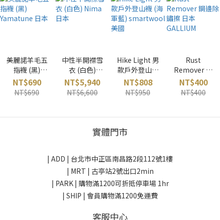
美麗諾羊毛五
中性半開襟雪
Hike Light 男
Rust
指襪 (黑)
衣 (白色)
款戶外登山襪
Remover 鋼
Yamatune 日
Nima 日本
(海軍藍)
邊除鏽擦 日本
NT$690
NT$5,940
NT$808
NT$400
本
smartwool
GALLIUM
NT$690
NT$6,600
NT$950
NT$400
美國
實體門市
| ADD |
台北市中正區南昌路2段112號1樓
| MRT | 古亭站2號出口2min
| PARK |
購物滿1200可折抵停車場 1hr
| SHIP | 會員購物滿1200免運費
客服中心