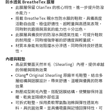
防水透氣 BreatheTex 膜層
此膜層保留 OlanTex 的核心特性，進一步提升防潑
水能力。
搭載 BreatheTex 親水性防水膜的鞋款，具備高度
活動自由度、極佳舒適性、超輕量與高透氣表現，
同時對抗磨損與濕氣的能力也十分出色。
此膜層具備良好的防潑水與透氣性能，可提升鞋款
的耐用度，同時增強穿著的舒適度與輕量感。
材質本身能有效阻擋水分滲透，同時保持良好透氣
性。
內裡與鞋墊
高品質雙面天然羊毛（Shearling）內裡，提供卓越
的保暖與隔熱效果
Olang® Original Shearling 原廠羊毛鞋墊，結合多
層結構與鋁膜設計，帶來舒適、溫暖與優異的防寒
效果
熱壓成型刷毛內墊，搭配鋁膜結構，使雙腳保持溫
暖、乾爽並隔絕外部低溫
可拆式鞋墊，採用柔軟聚氨酯泡棉與彈性透氣布
料，具抗菌效果，並具備吸震與記憶回彈特性，可