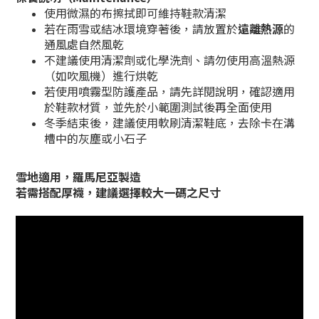
使用微濕的布擦拭即可維持鞋款清潔
若在雨雪或結冰環境穿著後，請放置於
遠離熱源
的
通風處自然風乾
不建議使用清潔劑或化學洗劑、請勿使用高溫熱源
（如吹風機）進行烘乾
若使用噴霧型防護產品，請先詳閱說明，確認適用
於鞋款材質，並先於小範圍測試後再全面使用
冬季結束後，建議使用軟刷清潔鞋底，去除卡在溝
槽中的灰塵或小石子
雪地適用，羅馬尼亞製造
若需搭配厚襪，建議選擇較大一碼之尺寸