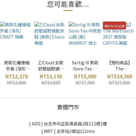
您可能喜歡...
預計 8/24 出貨
男款化纖連帽
Z/Cloud 女款
Sertig III 男款
【預約商品】
外套 (深灰)
舒壓越野運動
Gore-Tex 中
The
CRAFT 瑞典
涼鞋 (黑色)
筒登山鞋 (黑)
Martriarch
NT$2,278
NT$3,150
NT$5,980
NT$24,300
Chaco 美國
MAMMUT 瑞
2027 滑雪板
NT$2,680
NT$3,500
NT$7,380
NT$27,000
士
CAPiTA 美國
實體門市
| ADD |
台北市中正區南昌路2段112號1樓
| MRT | 古亭站2號出口2min