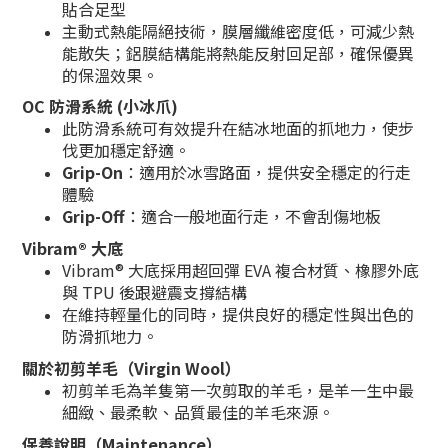
貼合足型
主動式熱能隔絕技術，膜層纖維密度低，可減少熱
能散失；鋁膜結構能將熱能反射回足部，確保優異
的保溫效果。
OC 防滑系統 (小冰爪)
此防滑系統可有效提升在結冰地面的抓地力，使步
伐更加穩定舒適。
Grip-On
：適用於冰雪路面，提供安全穩定的行走
體驗
Grip-Off
：適合一般地面行走，不會刮傷地板
Vibram® 大底
Vibram® 大底採用超回彈 EVA 複合材質、橡膠外底
與 TPU 後跟避震支撐結構
在維持輕量化的同時，提供良好的穩定性與出色的
防滑抓地力。
關於初剪羊毛（Virgin Wool）
初剪羊毛為羊隻第一次剪取的羊毛，是羊一生中最
細緻、最柔軟、品質最佳的羊毛來源。
保養說明（Maintenance）