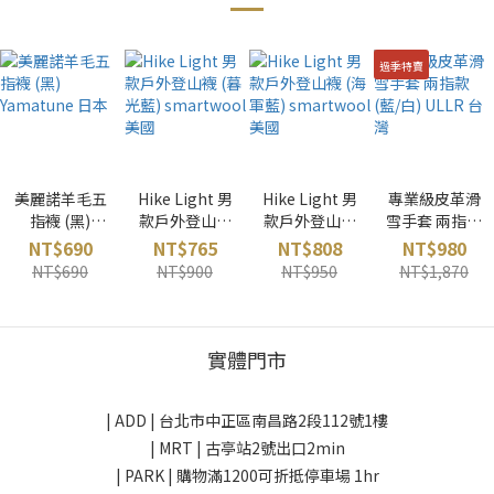
過季特賣
美麗諾羊毛五
Hike Light 男
Hike Light 男
專業級皮革滑
指襪 (黑)
款戶外登山襪
款戶外登山襪
雪手套 兩指款
Yamatune 日
(暮光藍)
(海軍藍)
(藍/白) ULLR
NT$690
NT$765
NT$808
NT$980
本
smartwool
smartwool
台灣
NT$690
NT$900
NT$950
NT$1,870
美國
美國
實體門市
| ADD |
台北市中正區南昌路2段112號1樓
| MRT | 古亭站2號出口2min
| PARK |
購物滿1200可折抵停車場 1hr