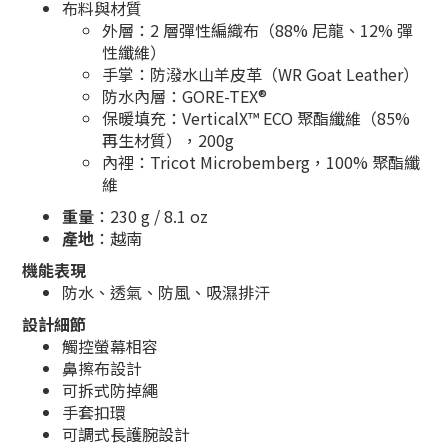
布料與材質
外層：2 層彈性編織布（88% 尼龍、12% 彈
性纖維）
手掌：防潑水山羊皮革（WR Goat Leather）
防水內層：GORE-TEX®
保暖填充：VerticalX™ ECO 聚酯纖維（85%
再生材質），200g
內裡：Tricot Microbemberg，100% 聚酯纖
維
重量
：230 g / 8.1 oz
產地
：越南
機能表現
防水、透氣、防風、吸濕排汗
設計細節
觸控螢幕相容
鼻擦布設計
可拆式防掉繩
手套扣環
可調式長護腕設計