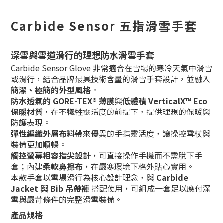
Carbide Sensor
五指
滑雪
手套
深雪與雪道滑行的理想防水滑雪手套
Carbide Sensor Glove 非常適合在雪場的寒冷天氣中滑雪
或滑行，結合品牌最具技術含量的滑雪手套設計，並融入
簡潔、極簡的外型風格
。
防水透氣的 GORE-TEX® 薄膜
與
低體積 VerticalX™ Eco
保暖材質
，在不犧牲靈活度的前提下，提供理想的保暖與
防護表現。
彈性編織外層布料
帶來優異的手指靈活度，讓操控雪杖與
裝備更加順暢。
觸控螢幕相容指尖設計
，可直接操作手機而不需脫下手
套；內建
柔軟鼻擦布
，在嚴寒環境下格外貼心實用。
本款手套以雪場滑行為核心設計理念，與
Carbide
Jacket 與 Bib 吊帶褲
搭配使用，可組成一套足以應付深
雪與嚴苛條件的完整滑雪裝備。
產品規格