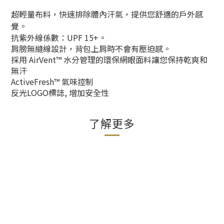
超輕量布料，快速排除體內汗氣，提供您舒適的戶外感
覺。
抗紫外線係數：UPF 15+。
肩膀無縫線設計，背包上肩時不會有壓迫感。
採用 AirVent™ 水分管理的環保網眼面料讓您保持乾爽和
無汗
ActiveFresh™ 氣味控制
反光LOGO標誌, 增加安全性
了解更多