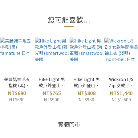
您可能喜歡...
美麗諾羊毛五
Hike Light 男
Hike Light 男
Wickron L/S
指襪 (黑)
款戶外登山襪
款戶外登山襪
Zip 女款半開
Yamatune 日
(暮光藍)
(海軍藍)
襟長袖上衣
NT$690
NT$765
NT$808
NT$1,440
本
smartwool
smartwool
(淺藍) mont-
NT$690
NT$900
NT$950
NT$1,600
美國
美國
bell 日本
實體門市