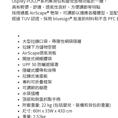
Osprey POCO®系列集背包和嬰兒坐椅功能於一體，
具有輕便、舒適、透氣性良好、方便調節等特點
採用通風 AirScape® 懸架，可調節以適應各種體型，並配有
經過 TUV 認證，採用 bluesign® 批准的材料和不含 PF
大型拉鍊口袋，帶彈性網袋隔層
拉鍊下方儲物空間
AirScape透氣背板
開放式網眼腰袋
UPF 50 防曬遮陽罩
隱藏式腰帶和背帶
拉鍊式後面板
專利可折疊框架
可調節的腳蹬
水袋插槽
頂部和側面抓取手柄
附載重量: 22 kg (包括嬰兒、裝備和背包的重量)
尺寸: 60H x 35W x 43D cm
重量: 2.52kg