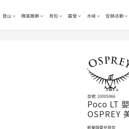
登山
機能服飾
背包
露營
水域
促銷活動
型號: 10005966
Poco LT
OSPREY 
輕量版嬰兒背架