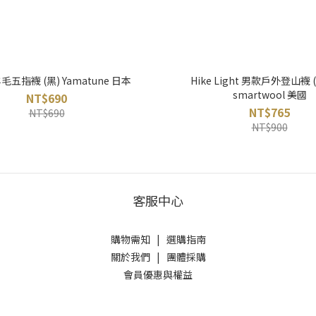
五指襪 (黑) Yamatune 日本
Hike Light 男款戶外登山襪 
smartwool 美國
NT$690
NT$765
NT$690
NT$900
客服中心
購物需知
|
選購指南
關於我們
|
團體採購
會員優惠與權益