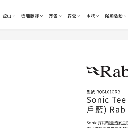
登山
機能服飾
背包
露營
水域
促銷活動
型號: RQBL01ORB
Sonic T
戶藍) Rab
Sonic 採用輕量透氣且