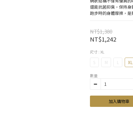
網狀結構不僅有優異的
還能抗菌抑臭，保持身
跑步時的身體摩擦，是
NT$1,380
NT$1,242
尺寸
: XL
S
M
L
XL
數量
加入購物車