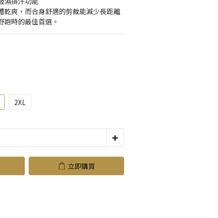
吸濕排汗功能
體乾爽，而合身舒適的剪裁能減少長距離
野跑時的最佳首選。
2XL
立即購買