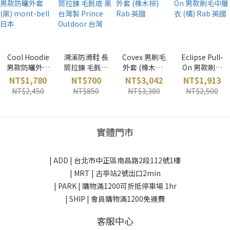
Cool Hoodie
溯溪防滑鞋 長
Covex 男刷毛
Eclipse Pull-
男款防曬外套
筒拉鍊 毛氈底
外套 (橡木棕)
On 男款刷毛
(黑) mont-
黑 台灣製
Rab 英國
中層衣 (橘)
NT$1,780
NT$700
NT$3,042
NT$1,913
bell 日本
Prince
Rab 英國
NT$2,450
NT$850
NT$3,380
NT$2,500
Outdoor 台灣
實體門市
| ADD |
台北市中正區南昌路2段112號1樓
| MRT | 古亭站2號出口2min
| PARK |
購物滿1200可折抵停車場 1hr
| SHIP | 會員購物滿1200免運費
客服中心