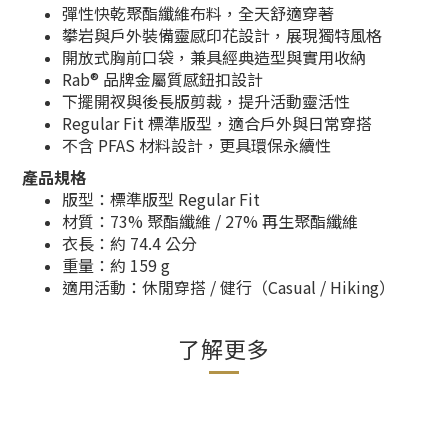
彈性快乾聚酯纖維布料，全天舒適穿著
攀岩與戶外裝備靈感印花設計，展現獨特風格
開放式胸前口袋，兼具經典造型與實用收納
Rab® 品牌金屬質感鈕扣設計
下擺開衩與後長版剪裁，提升活動靈活性
Regular Fit 標準版型，適合戶外與日常穿搭
不含 PFAS 材料設計，更具環保永續性
產品規格
版型：標準版型 Regular Fit
材質：73% 聚酯纖維 / 27% 再生聚酯纖維
衣長：約 74.4 公分
重量：約 159 g
適用活動：休閒穿搭 / 健行（Casual / Hiking）
了解更多