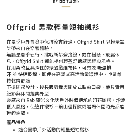
Offgrid 男款輕量短袖襯衫
在夏季戶外冒險中保持涼爽舒適，Offgrid Shirt 以輕量設
計帶來自在穿著體驗。
無論是夏季健行、挑戰新攀登路線，或在樹蔭下放鬆休
息，Offgrid Shirt 都能提供輕盈舒適感與經典風格。
採用柔軟且具彈性的聚酯纖維布料，可有效
吸濕排
汗
並
快速乾燥
，即使在高溫或高活動量環境中，也能維
持乾爽舒適。
下擺開衩設計、後長版剪裁與開放式胸前口袋，兼具實用
細節與休閒經典外型。
靈感來自 Rab 攀岩文化與戶外裝備傳承的印花圖樣，增添
個人風格，使這件襯衫不論山徑探險或岩場休閒時光都能
輕鬆駕馭。
產品特色
適合夏季戶外活動的輕量短袖襯衫