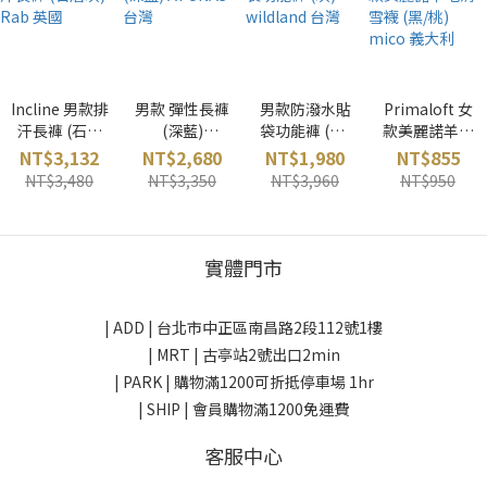
Incline 男款排
男款 彈性長褲
男款防潑水貼
Primaloft 女
汗長褲 (石磨
(深藍)
袋功能褲 (灰)
款美麗諾羊毛
灰) Rab 英國
ATUNAS 台灣
wildland 台灣
滑雪襪 (黑/桃)
NT$3,132
NT$2,680
NT$1,980
NT$855
mico 義大利
NT$3,480
NT$3,350
NT$3,960
NT$950
實體門市
| ADD |
台北市中正區南昌路2段112號1樓
| MRT | 古亭站2號出口2min
| PARK |
購物滿1200可折抵停車場 1hr
| SHIP | 會員購物滿1200免運費
客服中心