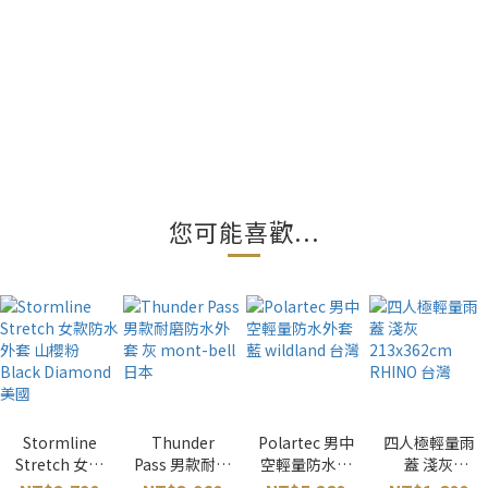
您可能喜歡...
Stormline
Thunder
Polartec 男中
四人極輕量雨
Stretch 女款
Pass 男款耐磨
空輕量防水外
蓋 淺灰
防水外套 山櫻
防水外套 灰
套 藍 wildland
213x362cm