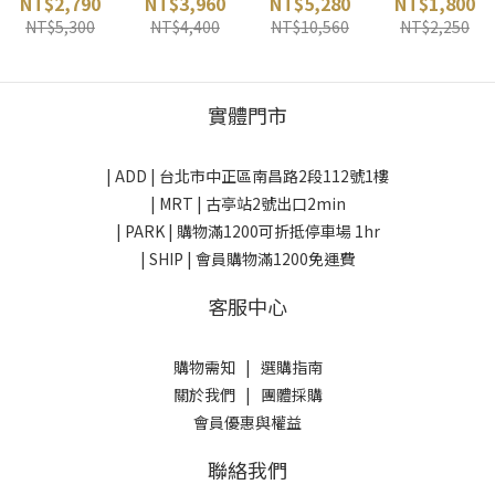
NT$2,790
NT$3,960
NT$5,280
NT$1,800
粉 Black
mont-bell 日
台灣
RHINO 台灣
NT$5,300
NT$4,400
NT$10,560
NT$2,250
Diamond 美
本
國
實體門市
| ADD |
台北市中正區南昌路2段112號1樓
| MRT | 古亭站2號出口2min
| PARK |
購物滿1200可折抵停車場 1hr
| SHIP | 會員購物滿1200免運費
客服中心
購物需知
|
選購指南
關於我們
|
團體採購
會員優惠與權益
聯絡我們