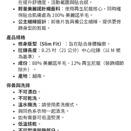
在提升舒適度、活動範圍與貼合感。
輕量美麗諾針織面料
：使用再生尼龍核心，同時確
保貼合肌膚處為 100% 美麗諾羊毛。
公主縫線設計
：前後片皆具備公主縫線，提供更修
飾身型的剪裁。
產品規格
修身版型（Slim Fit）
：旨在貼合身體輪廓。
拉鍊長度
：8.25 吋（21 公分）中心拉鍊（以 M 號
為基準）。
成份
：88% 美麗諾羊毛、12% 再生尼龍（裝飾細節
除外）。
產地
：越南。
保養與洗滌
不可漂白
。
不可乾洗
。
溫水機洗
：請使用柔洗模式。
與同色系衣物一起清洗。
如有需要可低溫熨燙。
低溫烘乾
。
不可熨燙裝飾部分
。