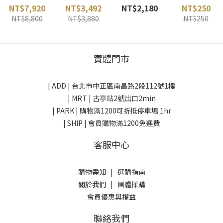
(灰) ROMP 韓
藍 RAB 英國
icebreaker 紐
SNOWTRAVE
NT$7,920
NT$3,492
NT$2,180
NT$250
國
西蘭
L 台灣
NT$8,800
NT$3,880
NT$250
實體門市
| ADD |
台北市中正區南昌路2段112號1樓
| MRT | 古亭站2號出口2min
| PARK |
購物滿1200可折抵停車場 1hr
| SHIP | 會員購物滿1200免運費
客服中心
購物需知
|
選購指南
關於我們
|
團體採購
會員優惠與權益
聯絡我們