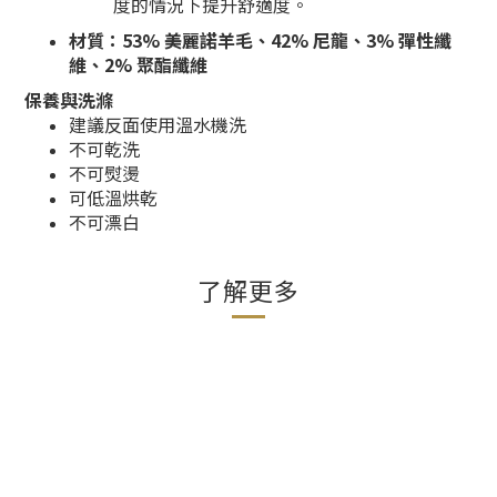
度的情況下提升舒適度。
材質：53% 美麗諾羊毛、42% 尼龍、3% 彈性纖
維、2% 聚酯纖維
保養與洗滌
建議反面使用溫水機洗
不可乾洗
不可熨燙
可低溫烘乾
不可漂白
了解更多