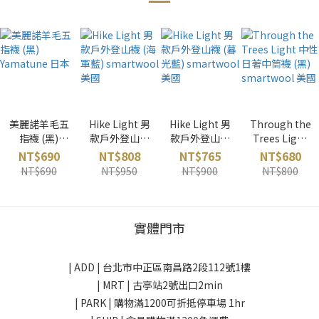
美麗諾羊毛五
Hike Light 男
Hike Light 男
Through the
指襪 (黑)
款戶外登山襪
款戶外登山襪
Trees Light
Yamatune 日
(海軍藍)
(暮光藍)
中性日著中筒
NT$690
NT$808
NT$765
NT$680
本
smartwool
smartwool
襪 (黑)
NT$690
NT$950
NT$900
NT$800
美國
美國
smartwool
美國
實體門市
| ADD |
台北市中正區南昌路2段112號1樓
| MRT | 古亭站2號出口2min
| PARK |
購物滿1200可折抵停車場 1hr