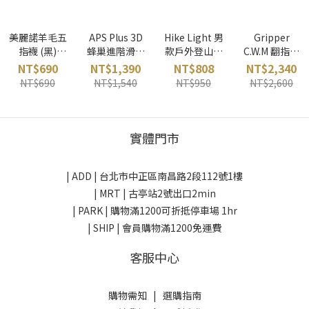
美麗諾羊毛五
APS Plus 3D
Hike Light 男
Gripper
指襪 (黑)
蜂巢進階滑雪
款戶外登山襪
C.W.M 翻指觸
Yamatune 日
護膝 (一對2
(海軍藍)
控手套 (黑)
NT$690
NT$1,390
NT$808
NT$2,340
本
入) ULLR 台灣
smartwool
OR 美國
NT$690
NT$1,540
NT$950
NT$2,600
美國
實體門市
| ADD |
台北市中正區南昌路2段112號1樓
| MRT | 古亭站2號出口2min
| PARK |
購物滿1200可折抵停車場 1hr
| SHIP | 會員購物滿1200免運費
客服中心
購物需知
|
選購指南