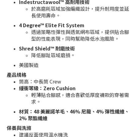
Indestructawool™ 高耐用技術
於高磨耗區域加強編織設計，提升耐用度並延
長使用壽命。
4 Degree™ Elite Fit System
透過策略性彈性與透氣網布區域，提供貼合腳
型的性能表現，同時幫助降低水泡風險。
Shred Shield™ 耐磨技術
降低腳趾區域磨損。
美國製造
產品規格
筒高：中長筒 Crew
緩衝等級：Zero Cushion
輕薄貼合腳感，適合喜歡低厚度襪款的穿著需
求。
材質：48 美麗諾羊毛、46% 尼龍、4% 彈性纖維、
2% 聚酯纖維
保養與洗滌
建議反面使用溫水機洗