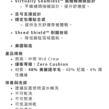
Virtually Seamless™
無縫線襪頭設計
平織襪頭接縫設計，提升舒適度。
足弓支撐設計
穩定包覆貼合感
提供全天舒適穿著體驗。
Shred Shield™ 耐磨技術
降低腳趾區域磨耗。
美國製造
產品規格
筒高：中筒 Mid Crew
緩衝等級：Zero Cushion
材質：
48% 美麗諾羊毛
、48% 尼龍、4% 彈
性纖維
保養與洗滌
建議反面使用溫水機洗
不可乾洗
不可熨燙
可低溫烘乾