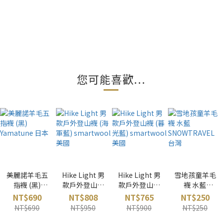
您可能喜歡...
美麗諾羊毛五
Hike Light 男
Hike Light 男
雪地孩童羊毛
指襪 (黑)
款戶外登山襪
款戶外登山襪
襪 水藍
Yamatune 日
(海軍藍)
(暮光藍)
SNOWTRAVE
NT$690
NT$808
NT$765
NT$250
本
smartwool
smartwool
L 台灣
NT$690
NT$950
NT$900
NT$250
美國
美國