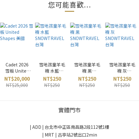
您可能喜歡...
Cadet 2026
雪地孩童羊毛
雪地孩童羊毛
雪地孩童羊毛
雪板 United
襪 水藍
襪 黑
襪 灰
Shapes 美國
SNOWTRAVE
SNOWTRAVE
SNOWTRAVE
NT$20,000
NT$250
NT$250
NT$250
L 台灣
L 台灣
L 台灣
NT$25,000
NT$250
NT$250
NT$250
實體門市
| ADD |
台北市中正區南昌路2段112號1樓
| MRT | 古亭站2號出口2min