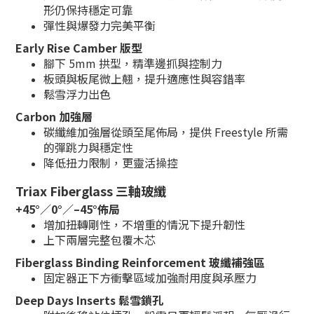
形仍保持穩定可靠
彈性與爆發力完美平衡
Early Rise Camber 版型
腳下 5mm 拱型，精準邊抓與控制力
板頭與板尾微上翹，提升適應性與容錯率
鬆雪浮力出色
Carbon 加強層
碳纖維加強層從頭至尾佈局，提供 Freestyle 所需
的彈跳力與穩定性
降低扭力限制，更靈活操控
Triax Fiberglass 三軸玻纖
+45°／0°／–45°佈局
增加扭轉剛性，不增重的情況下提升韌性
上下兩層完整包覆木芯
Fiberglass Binding Reinforcement 玻纖補強區
固定器正下方衝擊區域加強耐用度與承壓力
Deep Days Inserts 鬆雪鎖孔