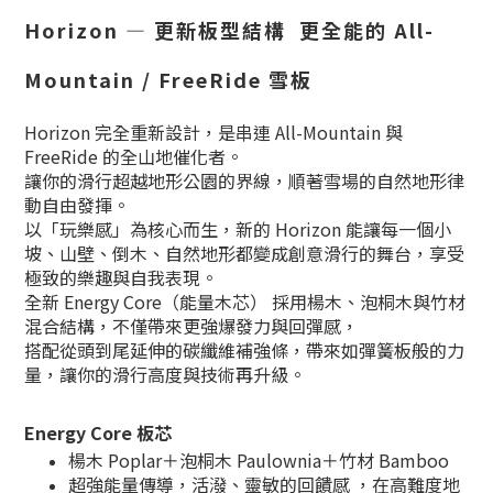
Horizon — 更新板型結構 更全能的 All-
Mountain / FreeRide 雪板
Horizon 完全重新設計，是串連 All-Mountain 與
FreeRide 的全山地催化者。
讓你的滑行超越地形公園的界線，順著雪場的自然地形律
動自由發揮。
以「玩樂感」為核心而生，新的 Horizon 能讓每一個小
坡、山壁、倒木、自然地形都變成創意滑行的舞台，享受
極致的樂趣與自我表現。
全新 Energy Core（能量木芯） 採用楊木、泡桐木與竹材
混合結構，不僅帶來更強爆發力與回彈感，
搭配從頭到尾延伸的碳纖維補強條，帶來如彈簧板般的力
量，讓你的滑行高度與技術再升級。
Energy Core 板芯
楊木 Poplar＋泡桐木 Paulownia＋竹材 Bamboo
超強能量傳導，活潑、靈敏的回饋感 ，在高難度地