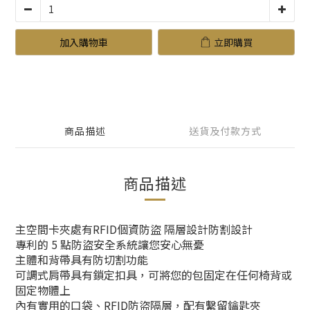
加入購物車
立即購買
商品描述
送貨及付款方式
商品描述
主空間卡夾處有RFID個資防盜 隔層設計防割設計
專利的 5 點防盜安全系統讓您安心無憂
主體和背帶具有防切割功能
可調式肩帶具有鎖定扣具，可將您的包固定在任何椅背或
固定物體上
內有實用的口袋、RFID防盜隔層，配有繫留鑰匙夾