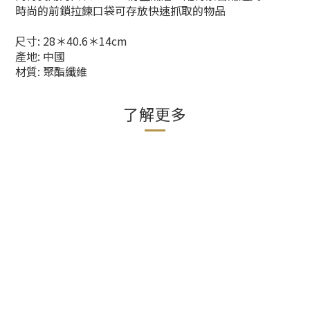
時尚的前鎖拉鍊口袋可存放快速抓取的物品
尺寸: 28＊40.6＊14cm
產地: 中國
材質: 聚酯纖維
了解更多