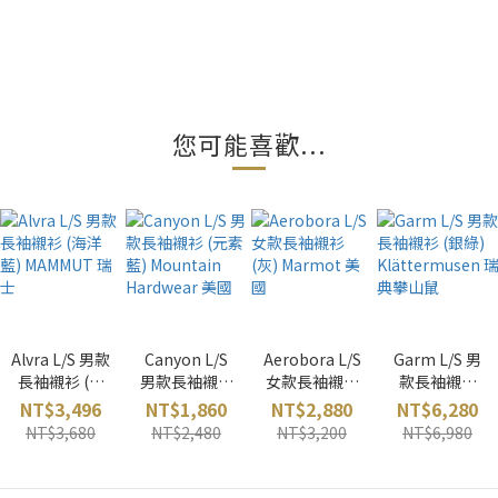
您可能喜歡...
Alvra L/S 男款
Canyon L/S
Aerobora L/S
Garm L/S 男
長袖襯衫 (海
男款長袖襯衫
女款長袖襯衫
款長袖襯衫
洋藍)
(元素藍)
(灰) Marmot
(銀綠)
NT$3,496
NT$1,860
NT$2,880
NT$6,280
MAMMUT 瑞
Mountain
美國
Klättermuse
NT$3,680
NT$2,480
NT$3,200
NT$6,980
士
Hardwear 美
n 瑞典攀山鼠
國