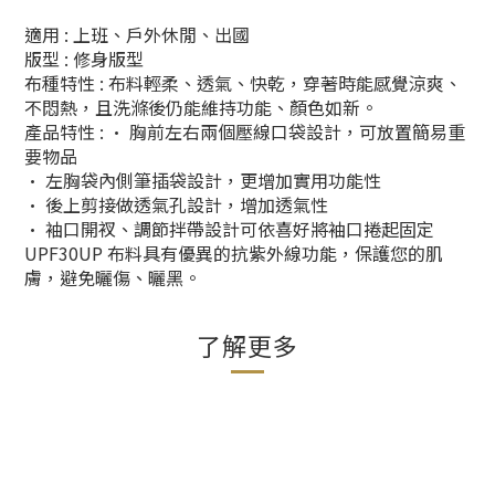
適用 : 上班、戶外休閒、出國
版型 : 修身版型
布種特性 : 布料輕柔、透氣、快乾，穿著時能感覺涼爽、
不悶熱，且洗滌後仍能維持功能、顏色如新。
產品特性 : • 胸前左右兩個壓線口袋設計，可放置簡易重
要物品
• 左胸袋內側筆插袋設計，更增加實用功能性
• 後上剪接做透氣孔設計，增加透氣性
• 袖口開衩、調節拌帶設計可依喜好將袖口捲起固定
UPF30UP 布料具有優異的抗紫外線功能，保護您的肌
膚，避免曬傷、曬黑。
了解更多