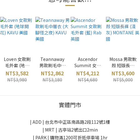
Loven 女款刷
Teannaway
Ascendor
Mossa 男款軟
毛外套 (地球
男款刷毛中層
Summit 女款
殼 短版長褲
開花) KAVU 美
衣 (大腳怪之
刷毛外套 (藍)
(淺灰)
NT$3,582
NT$2,862
NT$4,212
NT$3,600
國
夜) KAVU 美國
Rab 英國
MONTANE 英
NT$3,980
NT$3,180
NT$4,680
NT$5,000
國
實體門市
| ADD |
台北市中正區南昌路2段112號1樓
| MRT | 古亭站2號出口2min
| PARK |
購物滿1200可折抵停車場 1hr