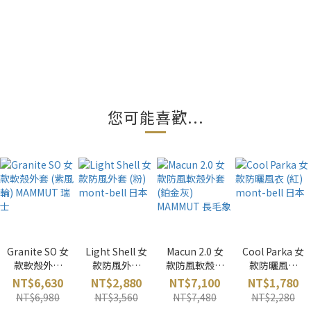
您可能喜歡...
Granite SO 女
Light Shell 女
Macun 2.0 女
Cool Parka 女
款軟殼外套
款防風外套
款防風軟殼外
款防曬風衣
(紫風輪)
(粉) mont-
套 (鉑金灰)
(紅) mont-
NT$6,630
NT$2,880
NT$7,100
NT$1,780
MAMMUT 瑞
bell 日本
MAMMUT 長
bell 日本
NT$6,980
NT$3,560
NT$7,480
NT$2,280
士
毛象