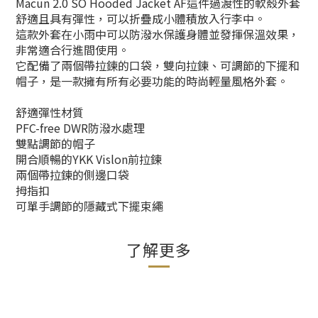
Macun 2.0 SO Hooded Jacket AF這件過渡性的軟殼外套
舒適且具有彈性，
可以折疊成小體積放入行李中。
這款外套在小雨中可以防潑水保護身體
並發揮保溫效果，
非常適合行進間使用。
它配備了兩個帶拉鍊的口袋，
雙向拉鍊、可調節的下擺和
帽子，是一款擁有所有必要功能的時尚輕量風格外套。
舒適彈性材質
PFC-free DWR防潑水處理
雙點調節的帽子
開合順暢的YKK Vislon前拉鍊
兩個帶拉鍊的側邊口袋
拇指扣
可單手調節的隱藏式下擺束繩
了解更多