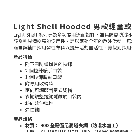
Light Shell Hooded 男款
Light Shell 系列專為多功能用途而設計，兼具防
該系列具備極高的泛用性，足以應對全年的戶外活動，無
兩側與袖口採用彈性布料以提升活動靈活性，剪裁則採用
產品特色
附下巴防護擋片的拉鍊
2 個拉鍊暖手口袋
1 個拉鍊胸前口袋
附專用收納袋
兩向可調節固定式兜帽
衣擺調整拉繩隱藏於口袋內
斜向延伸彈性
彈性袖口
產品規格
材質：
40D 全霧面尼龍塔夫綢（防潑水加工）
內襯：
CLIMAPLUS MESH 網布（100% 聚酯纖維