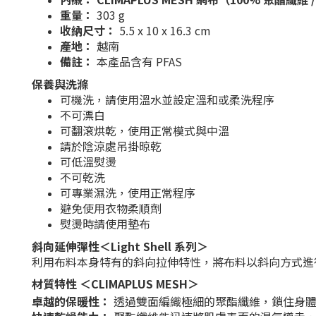
重量：
303 g
收納尺寸：
5.5 x 10 x 16.3 cm
產地：
越南
備註：
本產品含有 PFAS
保養與洗滌
可機洗，請使用溫水並設定溫和或柔洗程序
不可漂白
可翻滾烘乾，使用正常模式與中溫
請於陰涼處吊掛晾乾
可低溫熨燙
不可乾洗
可專業濕洗，使用正常程序
避免使用衣物柔順劑
熨燙時請使用墊布
斜向延伸彈性＜Light Shell 系列＞
利用布料本身特有的斜向拉伸特性，將布料以斜向方式進
材質特性 ＜CLIMAPLUS MESH＞
卓越的保暖性：
透過雙面編織極細的聚酯纖維，鎖住身體