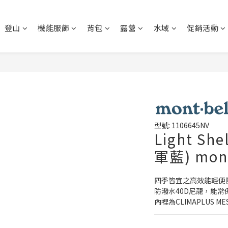
登山
機能服飾
背包
露營
水域
促銷活動
型號: 1106645NV
Light S
軍藍) mon
四季皆宜之高效能輕便
防潑水40D尼龍，能
內裡為CLIMAPLUS