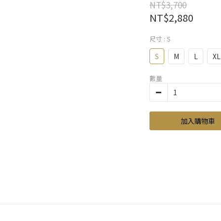
NT$3,700
NT$2,880
尺寸
: S
S
M
L
XL
數量
加入購物車