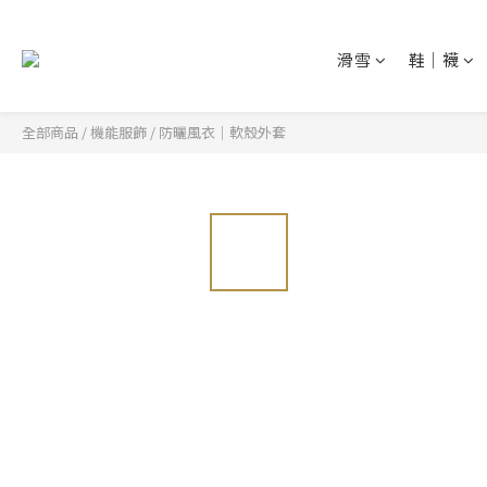
滑雪
鞋│襪
全部商品
/
機能服飾
/
防曬風衣│軟殼外套