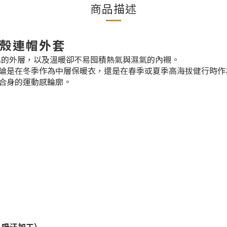
商品描述
輕量軟殼連帽外套
風防潑水的外層，以及溫暖卻不易囤積熱氣與濕氣的內襯。
論是在冬季作為中層保暖衣，還是在春季或夏季高海拔健行時作
合身的運動感輪廓。
 / 吸汗加工）